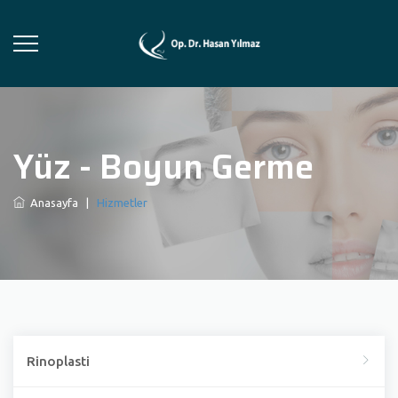
Yüz - Boyun Germe
Anasayfa
|
Hizmetler
Rinoplasti