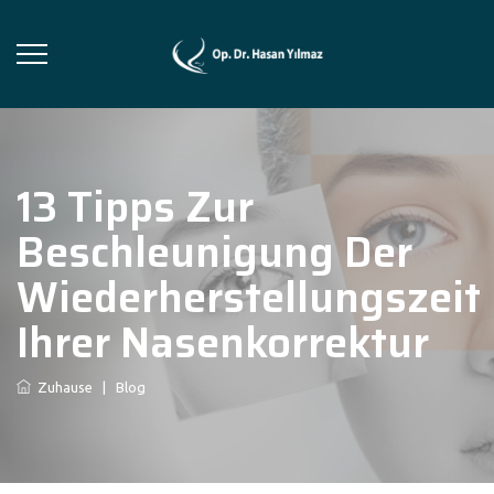
13 Tipps Zur
Beschleunigung Der
Wiederherstellungszeit
Ihrer Nasenkorrektur
Zuhause
|
Blog